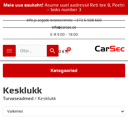
Meie uus asukoht!
Asume uuel aadressil Reti tee 8, Peetri
– boks number 3
Info ja aegade broneerimine: +372 6 508 660
info@carsec.ee
E-R 9:00 - 18:00
0
0
€
Kategooriad
Kesklukk
Turvaseadmed
/ Kesklukk