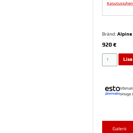
Kasutusjuhen
Bränd:
Alpine
920
€
Lisa
Võimali
sinuga 
Galerii