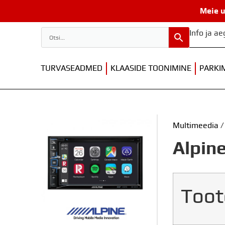
Meie u
Info ja a
TURVASEADMED
KLAASIDE TOONIMINE
PARKI
Multimeedia
Alpin
Toot