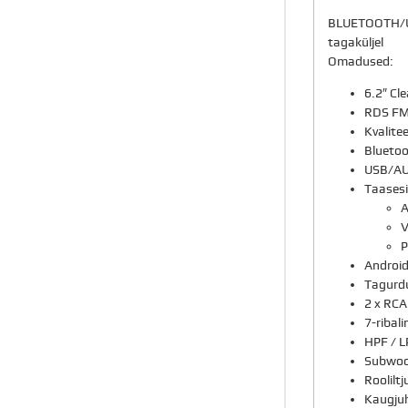
BLUETOOTH/US
tagaküljel
Omadused:
6.2″ Cl
RDS FM
Kvalit
Bluetoo
USB/AUX
Taasesi
A
V
P
Android
Tagurd
2 x RCA
7-ribali
HPF / L
Subwoof
Roolilt
Kaugjuh