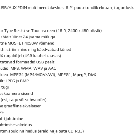
B/AUX 2DIN multimeediakeskus, 6.2″ puutetundlik ekraan, tagurdusk
ear Type Resistive Touchscreen (16:9, 2400 x 480 pikslit)
/AM tüüner 24 jaama mäluga
eetne MOSFET 4x50W võimendi
th: striimimine ning käed-vabad kõned
 tagaküljel (USB kaabel kaasas)
tatavad formaadid USB pealt:
udio: MP3, WMA, WAV ja AAC
ideo: MPEG4 (MP4/MOV/AVI), MPEG1, Mpeg2, DivX
ilt: JPEG ja BMP
 tugi
uskaamera sisend
 (esi, tagu või subwoofer)
ne graafiline ekvalaiser
PF
ri juhtimine
juhtimise valmidus
timispuldi valmidus (eraldi vaja osta CD-R33)