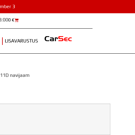
umber 3
8:00
0
€
LISAVARUSTUS
611D navijaam