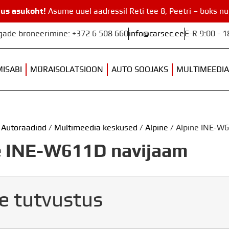
us asukoht!
Asume uuel aadressil Reti tee 8, Peetri – boks n
egade broneerimine: +372 6 508 660
info@carsec.ee
E-R 9:00 - 1
MISABI
MÜRAISOLATSIOON
AUTO SOOJAKS
MULTIMEEDIA
/
Autoraadiod
/
Multimeedia keskused
/
Alpine
/ Alpine INE-W
e INE-W611D navijaam
e tutvustus