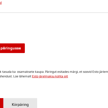
d
Alternative:
 päringusse
k tasuda ka osamaksete kaupa. Päringut esitades märgi, et soovid Esto järl
ühendust. Loe lähemalt
Esto järelmaksu kohta siit
Kiirpäring