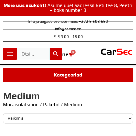
Meie uus asukoht!
Asume uuel aadressil Reti tee 8, Peetri
– boks number 3
Info ja aegade broneerimine: +372 6 508 660
info@carsec.ee
E-R 9:00 - 18:00
0
0
€
Kategooriad
Medium
Müraisolatsioon
/
Paketid
/ Medium